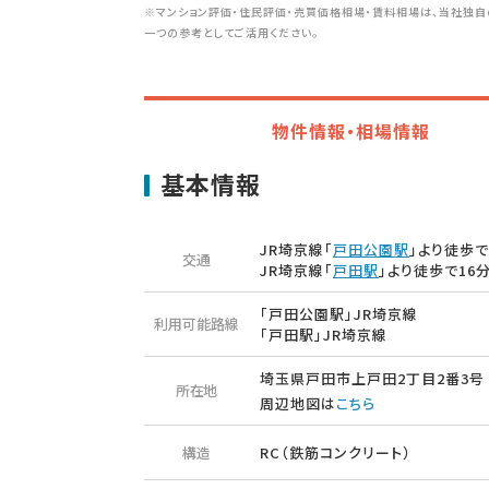
※マンション評価・住民評価・売買価格相場・賃料相場は、当社独自
一つの参考としてご活用ください。
物件情報・相場情報
基本情報
JR埼京線「
戸田公園駅
」より徒歩で
交通
JR埼京線「
戸田駅
」より徒歩で16
「戸田公園駅」JR埼京線
利用可能路線
「戸田駅」JR埼京線
埼玉県戸田市上戸田2丁目2番3号
所在地
周辺地図は
こちら
構造
RC（鉄筋コンクリート）