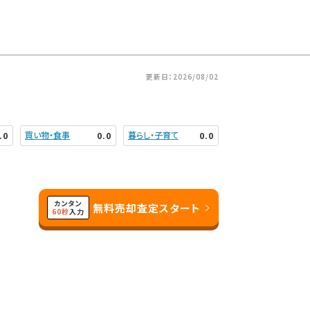
更新日：2026/08/02
買い物・食事
暮らし・子育て
.0
0.0
0.0
カンタン
無料売却査定スタート
60秒
入力