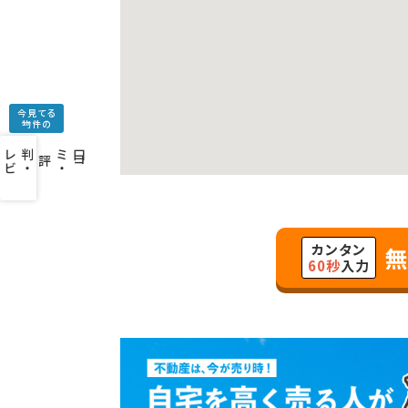
今見てる
物件の
口
コ
ミ
・
判
・
レ
ビ
ュ
ー
を
み
評
カンタン
無
60秒
入力