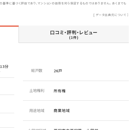
の基準に基づく評価であり、マンションの価値を何ら保証するものではありません。 あくまでも
[
データ出典元について
］
口コミ・評判・レビュー
(1件)
13分
総戸数
26戸
分
土地権利
所有権
用途地域
商業地域