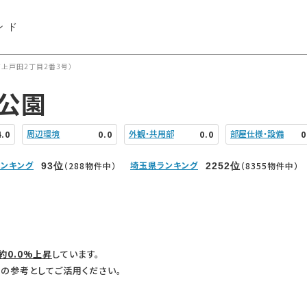
ンド
上戸田2丁目2番3号）
公園
周辺環境
外観・共用部
部屋仕様・設備
4.0
0.0
0.0
0
ンキング
埼玉県ランキング
（288物件中）
（8355物件中）
93
位
2252
位
約0.0%上昇
しています。
の参考としてご活用ください。