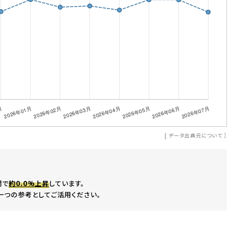
[
データ出典元について
］
間で
約0.0%上昇
しています。
一つの参考としてご活用ください。