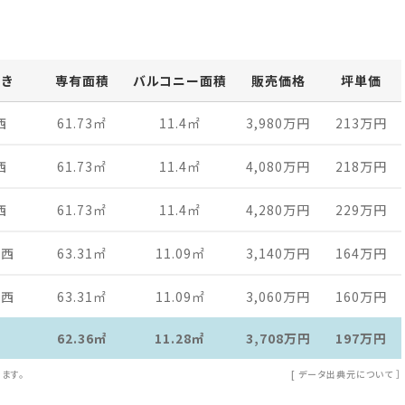
向き
専有面積
バルコニー面積
販売価格
坪単価
西
61.73
㎡
11.4
㎡
3,980万
円
213万
円
西
61.73
㎡
11.4
㎡
4,080万
円
218万
円
西
61.73
㎡
11.4
㎡
4,280万
円
229万
円
南西
63.31
㎡
11.09
㎡
3,140万
円
164万
円
南西
63.31
㎡
11.09
㎡
3,060万
円
160万
円
62.36㎡
11.28㎡
3,708万
円
197万
円
ます。
[
データ出典元について
］