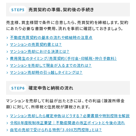
売買契約の準備、契約後の手続き
STEP5
売主様、買主様間で条件に合意したら、売買契約を締結します。契約
にあたり必要な書類や費用、流れを事前に確認しておきましょう。
不動産売買契約の基本の流れや締結時の注意点
マンションの売買契約書とは？
マンション売却における決済とは？
費用発生のタイミング/売買契約（手付金・印紙税・仲介手数料）
マンションを売却して現金が入るまでの流れは？
マンション売却時の引っ越しタイミングは？
確定申告と納税の流れ
STEP6
マンションを売却して利益が出たときには、その利益（譲渡所得金
額）に対して、所得税と住民税が課税されます。
マンション売却したら確定申告はどうする？必要書類や特別控除を解説
令和8年度税制改正要望｜不動産関連の改正ポイントと今後の流れ
自宅の売却で受けられる特例「3,000万円控除」とは？