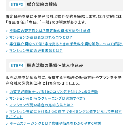
媒介契約の締結
STEP3
査定価格を基に不動産会社と媒介契約を締結します。媒介契約には
「専属専任」「専任」「一般」の3種類があります。
不動産の査定額とは？査定額の算出方法や注意点
マンションが高額査定されるコツとは？
専任媒介契約って何？家を売るときの手数料や契約解除について解説！
マンション売却の必要書類とは？
販売活動の準備～購入申込み
STEP4
販売活動を始める前に、所有する不動産の販売方針やプランを不動
産会社の営業担当者と打ち合わせましょう。
内覧で好印象をつくる10のコツと気を付けたいNG行動
マンション売却時のクリーニングは実施すべき？
マンションが汚い場合の売却方法とは？
マンション売却における5つの値下げタイミングと値下げなしで売却す
るポイント
ホームステージングとは？意味や効果をわかりやすく解説