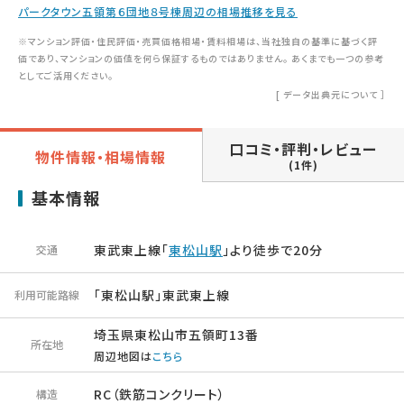
パークタウン五領第６団地８号棟周辺の相場推移を見る
※マンション評価・住民評価・売買価格相場・賃料相場は、当社独自の基準に基づく評
価であり、マンションの価値を何ら保証するものではありません。 あくまでも一つの参考
としてご活用ください。
[
データ出典元について
］
口コミ・評判・レビュー
物件情報・相場情報
(1件)
基本情報
東武東上線「
東松山駅
」より徒歩で20分
交通
「東松山駅」東武東上線
利用可能路線
埼玉県東松山市五領町13番
所在地
周辺地図は
こちら
RC（鉄筋コンクリート）
構造