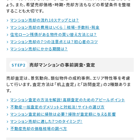
ょう。また、希望売却価格・時期・売却方法もなどの希望条件を整理
することも大切です。
マンション売却の流れ10ステップとは？
マンション売却の費用はいくら｜相場・手数料・税金
住宅ローン残債がある物件の買い替え方法とは？
マンション売却の7つの注意点とは？初心者のコツ
マンション売却にかかる期間は？
売却マンションの事前調査・査定
STEP2
売却査定は、景気動向、類似物件の成約事例、エリア特性等を考慮
して行います。査定方法は「机上査定」と「訪問査定」の2種類ありま
す。
マンション査定の方法を解説！高額査定のためのアピールポイント
不動産一括査定のデメリットと対処法！サイトの選び方
マンション査定前に掃除は必要？掃除が査定額に与える影響
マンション売却に適した7つのタイミング！
不動産売却の価格相場の調べ方