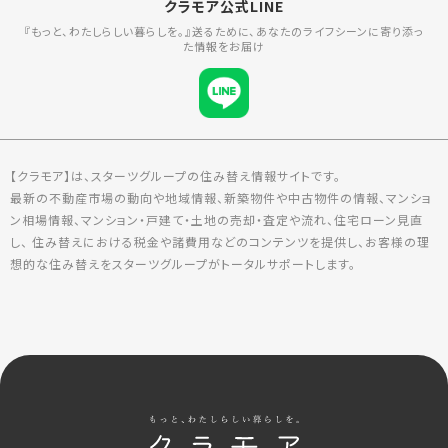
クラモア公式LINE
『もっと、わたしらしい暮らしを。』送るために、あなたのライフシーンに寄り添っ
た情報をお届け
【クラモア】は、スターツグループの住み替え情報サイトです。
最新の不動産市場の動向や地域情報、新築物件や中古物件の情報、マンショ
ン相場情報、マンション・戸建て・土地の売却・査定や流れ、住宅ローン見直
し、 住み替えにおける税金や諸費用などのコンテンツを提供し、お客様の理
想的な住み替えをスターツグループがトータルサポートします。