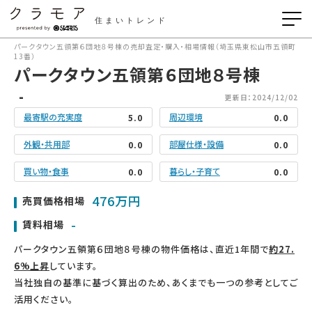
住まいトレンド
パークタウン五領第６団地８号棟の売却査定・購入・相場情報（埼玉県東松山市五領町
13番）
パークタウン五領第６団地８号棟
-
更新日：2024/12/02
最寄駅の充実度
周辺環境
5.0
0.0
外観・共用部
部屋仕様・設備
0.0
0.0
買い物・食事
暮らし・子育て
0.0
0.0
476万円
売買価格相場
-
賃料相場
パークタウン五領第６団地８号棟の物件価格は、直近1年間で
約27.
6%上昇
しています。
当社独自の基準に基づく算出のため、あくまでも一つの参考としてご
活用ください。