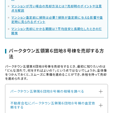
マンションが汚い場合の売却方法とは？売却時のポイントや注意
点を解説
マンション査定前に掃除は必要？掃除が査定額に与える影響や査
定時に見られるポイント
マンション売却にかかる期間は？平均目安と長期化したときの打
開策
パークタウン五領第６団地８号棟を売却する方
法
パークタウン五領第６団地８号棟を売却をするとき、最初に知りたいのは
「どんな流れで、何をすればよいの？」という点ではないでしょうか。全体像
をつかんでおくと、スムーズに準備を進めることができ、余裕を持って売却
を進められます。
パークタウン五領第６団地８号棟の相場を調べる
不動産会社にパークタウン五領第６団地８号棟の査定依
頼をする