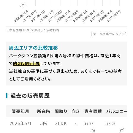
※専有面積70m²で算出した参考価格
[
データ出典元について
］
周辺エリアの比較推移
パークタウン五領第６団地８号棟の物件価格は、直近1年間
で
約27.6%上昇
しています。
当社独自の基準に基づく算出のため、あくまでも一つの参考
としてご活用ください。
過去の販売履歴
販売年月
所在階
間取り
向き
専有面積
バルコニー面
2026年5月
5階
3LDK
-
78.83
12.08
㎡
㎡