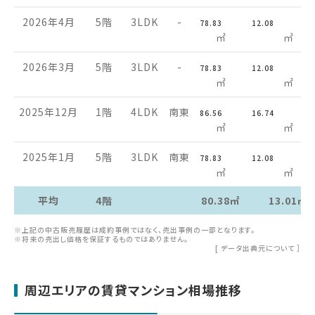
2026年4月
5階
3LDK
-
78.83
12.08
㎡
㎡
2026年3月
5階
3LDK
-
78.83
12.08
㎡
㎡
2025年12月
1階
4LDK
南東
86.56
16.74
㎡
㎡
2025年1月
5階
3LDK
南東
78.83
12.08
㎡
㎡
平均
4階
80.38㎡
13.01㎡
※上記の中古販売履歴は成約事例ではなく、売出事例の一部となります。
※将来の売出し価格を保証するものではありません。
[
データ出典元について
］
周辺エリアの賃貸マンション相場推移