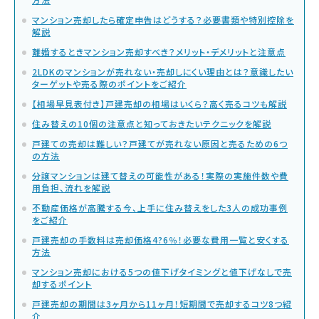
マンション売却したら確定申告はどうする？必要書類や特別控除を
解説
離婚するときマンション売却すべき？メリット・デメリットと注意点
2LDKのマンションが売れない・売却しにくい理由とは？意識したい
ターゲットや売る際のポイントをご紹介
【相場早見表付き】戸建売却の相場はいくら？高く売るコツも解説
住み替えの10個の注意点と知っておきたいテクニックを解説
戸建ての売却は難しい？戸建てが売れない原因と売るための6つ
の方法
分譲マンションは建て替えの可能性がある！実際の実施件数や費
用負担、流れを解説
不動産価格が高騰する今、上手に住み替えをした3人の成功事例
をご紹介
戸建売却の手数料は売却価格4?6％！必要な費用一覧と安くする
方法
マンション売却における5つの値下げタイミングと値下げなしで売
却するポイント
戸建売却の期間は3ヶ月から11ヶ月！短期間で売却するコツ8つ紹
介