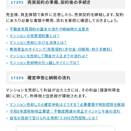
売買契約の準備、契約後の手続き
STEP5
売主様、買主様間で条件に合意したら、売買契約を締結します。契約
にあたり必要な書類や費用、流れを事前に確認しておきましょう。
不動産売買契約の基本の流れや締結時の注意点
マンションの売買契約書とは？
マンション売却における決済とは？
費用発生のタイミング/売買契約（手付金・印紙税・仲介手数料）
マンションを売却して現金が入るまでの流れは？
マンション売却時の引っ越しタイミングは？
確定申告と納税の流れ
STEP6
マンションを売却して利益が出たときには、その利益（譲渡所得金
額）に対して、所得税と住民税が課税されます。
マンション売却したら確定申告はどうする？必要書類や特別控除を解説
令和8年度税制改正要望｜不動産関連の改正ポイントと今後の流れ
自宅の売却で受けられる特例「3,000万円控除」とは？