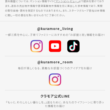
賃料履歴については、マンション情報サイト
「マンションレビュー」
より提供を受けており
ます。過去の売出物件情報や賃貸募集物件情報を元に算出した参考情報であり、実際
の取引価格・賃料を保証するものではありません。また、スターツグループ各社は本情報
に関し一切の責任を負いませんのでご了承ください。
@kuramore_living
一都三県を中心に、子育てファミリーにおすすめの「お部屋と街」情報をお届け!
@kuramore_room
毎日が楽しくなる、素敵なお部屋づくりのアイデアをお届け
クラモア公式LINE
『もっと、わたしらしい暮らしを。』送るために、あなたのライフシーンに寄り添っ
た情報をお届け