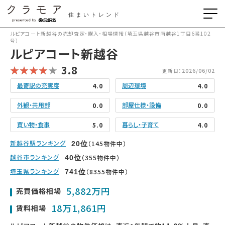
住まいトレンド
ルピアコート新越谷の売却査定・購入・相場情報（埼玉県越谷市南越谷1丁目6番102
号）
ルピアコート新越谷
3.8
更新日：2026/06/02
最寄駅の充実度
周辺環境
4.0
4.0
外観・共用部
部屋仕様・設備
0.0
0.0
買い物・食事
暮らし・子育て
5.0
4.0
新越谷駅ランキング
（145物件中）
20
位
越谷市ランキング
（355物件中）
40
位
埼玉県ランキング
（8355物件中）
741
位
5,882万円
売買価格相場
18万1,861円
賃料相場