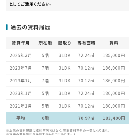
としてご活用ください。
過去の賃料履歴
賃貸年月
所在階
間取り
専有面積
賃料
2025年3月
5階
3LDK
72.24
㎡
185,000
円
2023年7月
7階
3LDK
70.12
㎡
186,000
円
2023年1月
7階
3LDK
70.12
㎡
186,000
円
2023年1月
5階
3LDK
72.24
㎡
180,000
円
2021年1月
5階
3LDK
70.12
㎡
180,000
円
平均
6階
70.97㎡
183,400円
※上記の賃料履歴は成約事例ではなく、募集賃料事例の一部となります。
※将来の募集賃料を保証するものではありません。