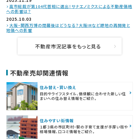
2025.11.19
高市総裁が第104代首相に選出！サナエノミクスによる不動産価格
への影響は？
2025.10.03
大阪・関西万博の閉幕後はどうなる？大阪IRなど跡地の再開発と
地価への影響
不動産市況記事をもっと見る
不動産売却関連情報
住み替え・買い換え
目的やライフスタイル、価値観に合わせた新しい住
まいへの住み替え情報をご紹介。
住みやすい街情報
１都３県の市区町村・駅の子育て支援が手厚い街や
相場情報、口コミ情報をご紹介。