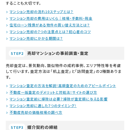
することも大切です。
マンション売却の流れ10ステップとは？
マンション売却の費用はいくら｜相場・手数料・税金
住宅ローン残債がある物件の買い替え方法とは？
マンション売却の7つの注意点とは？初心者のコツ
マンション売却にかかる期間は？
売却マンションの事前調査・査定
STEP2
売却査定は、景気動向、類似物件の成約事例、エリア特性等を考慮
して行います。査定方法は「机上査定」と「訪問査定」の2種類ありま
す。
マンション査定の方法を解説！高額査定のためのアピールポイント
不動産一括査定のデメリットと対処法！サイトの選び方
マンション査定前に掃除は必要？掃除が査定額に与える影響
マンション売却に適した7つのタイミング！
不動産売却の価格相場の調べ方
媒介契約の締結
STEP3