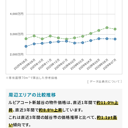
※専有面積70m²で算出した参考価格
[
データ出典元について
］
周辺エリアの比較推移
ルピアコート新越谷の物件価格は、直近1年間で
約11.0%上
昇
、直近3年間で
約8.8%上昇
しています。
これは直近3年間の越谷市の価格推移と比べて、
約1.1pt高
い
傾向です。