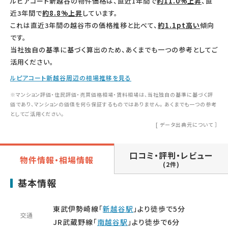
ルピアコート新越谷の物件価格は、直近1年間で
約11.0%上昇
、直
近3年間で
約8.8%上昇
しています。
これは直近3年間の越谷市の価格推移と比べて、
約1.1pt高い
傾向
です。
当社独自の基準に基づく算出のため、あくまでも一つの参考としてご
活用ください。
ルピアコート新越谷周辺の相場推移を見る
※マンション評価・住民評価・売買価格相場・賃料相場は、当社独自の基準に基づく評
価であり、マンションの価値を何ら保証するものではありません。 あくまでも一つの参考
としてご活用ください。
[
データ出典元について
］
口コミ・評判・レビュー
物件情報・相場情報
(2件)
基本情報
東武伊勢崎線「
新越谷駅
」より徒歩で5分
交通
JR武蔵野線「
南越谷駅
」より徒歩で6分