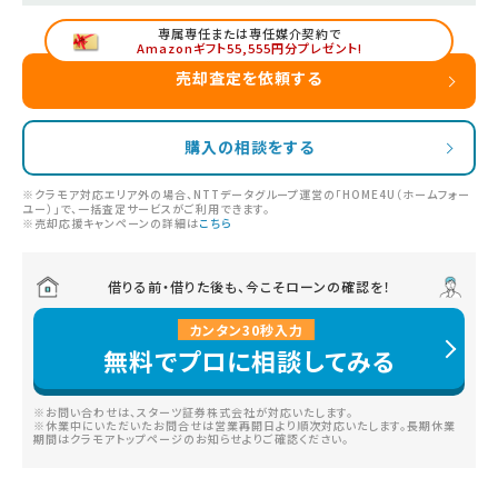
専属専任または専任媒介契約で
Amazonギフト55,555円分プレゼント!
売却査定を依頼する
購入の相談をする
※クラモア対応エリア外の場合、NTTデータグループ運営の「HOME4U（ホームフォー
ユー）」で、一括査定サービスがご利用できます。
※売却応援キャンペーンの詳細は
こちら
借りる前・借りた後も、今こそローンの確認を！
カンタン
30
秒
入力
無料でプロに相談してみる
※お問い合わせは、スターツ証券株式会社が対応いたします。
※休業中にいただいたお問合せは営業再開日より順次対応いたします。長期休業
期間はクラモアトップページのお知らせよりご確認ください。