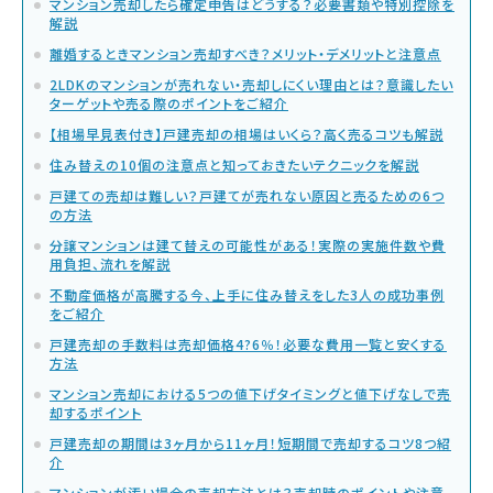
マンション売却したら確定申告はどうする？必要書類や特別控除を
解説
離婚するときマンション売却すべき？メリット・デメリットと注意点
2LDKのマンションが売れない・売却しにくい理由とは？意識したい
ターゲットや売る際のポイントをご紹介
【相場早見表付き】戸建売却の相場はいくら？高く売るコツも解説
住み替えの10個の注意点と知っておきたいテクニックを解説
戸建ての売却は難しい？戸建てが売れない原因と売るための6つ
の方法
分譲マンションは建て替えの可能性がある！実際の実施件数や費
用負担、流れを解説
不動産価格が高騰する今、上手に住み替えをした3人の成功事例
をご紹介
戸建売却の手数料は売却価格4?6％！必要な費用一覧と安くする
方法
マンション売却における5つの値下げタイミングと値下げなしで売
却するポイント
戸建売却の期間は3ヶ月から11ヶ月！短期間で売却するコツ8つ紹
介
マンションが汚い場合の売却方法とは？売却時のポイントや注意