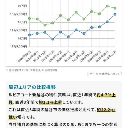
※専有面積70m²で算出した参考価格
[
データ出典元について
］
周辺エリアの比較推移
ルピアコート新越谷の物件賃料は、直近1年間で
約4.7%上
昇
、直近3年間で
約1.1%上昇
しています。
これは直近3年間の越谷市の価格推移と比べて、
約22.2pt
低い
傾向です。
当社独自の基準に基づく算出のため、あくまでも一つの参考