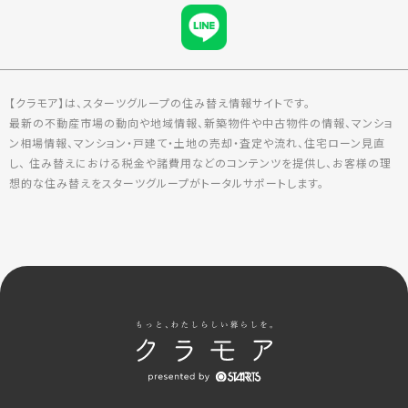
【クラモア】は、スターツグループの住み替え情報サイトです。
最新の不動産市場の動向や地域情報、新築物件や中古物件の情報、マンショ
ン相場情報、マンション・戸建て・土地の売却・査定や流れ、住宅ローン見直
し、 住み替えにおける税金や諸費用などのコンテンツを提供し、お客様の理
想的な住み替えをスターツグループがトータルサポートします。