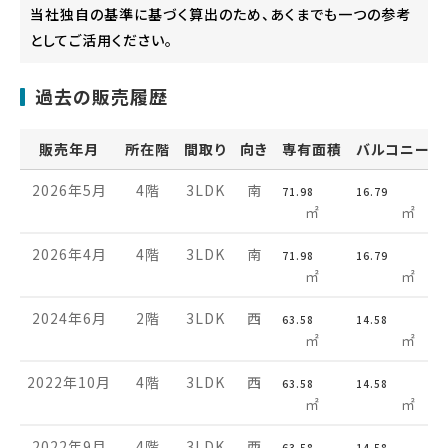
当社独自の基準に基づく算出のため、あくまでも一つの参考
としてご活用ください。
過去の販売履歴
販売年月
所在階
間取り
向き
専有面積
バルコニー面
2026年5月
4階
3LDK
南
71.98
16.79
㎡
㎡
2026年4月
4階
3LDK
南
71.98
16.79
㎡
㎡
2024年6月
2階
3LDK
西
63.58
14.58
㎡
㎡
2022年10月
4階
3LDK
西
63.58
14.58
㎡
㎡
2022年9月
4階
3LDK
西
63.58
14.58