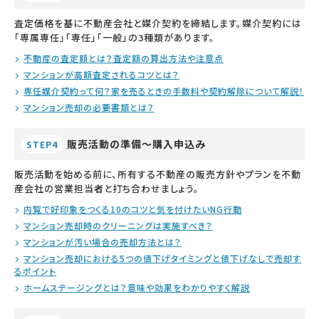
査定価格を基に不動産会社と媒介契約を締結します。媒介契約には
「専属専任」「専任」「一般」の3種類があります。
不動産の査定額とは？査定額の算出方法や注意点
マンションが高額査定されるコツとは？
専任媒介契約って何？家を売るときの手数料や契約解除について解説！
マンション売却の必要書類とは？
販売活動の準備～購入申込み
STEP4
販売活動を始める前に、所有する不動産の販売方針やプランを不動
産会社の営業担当者と打ち合わせましょう。
内覧で好印象をつくる10のコツと気を付けたいNG行動
マンション売却時のクリーニングは実施すべき？
マンションが汚い場合の売却方法とは？
マンション売却における5つの値下げタイミングと値下げなしで売却す
るポイント
ホームステージングとは？意味や効果をわかりやすく解説