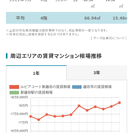
㎡
㎡
平均
4階
66.94㎡
15.46㎡
※上記の中古販売履歴は成約事例ではなく、売出事例の一部となります。
※将来の売出し価格を保証するものではありません。
[
データ出典元について
］
周辺エリアの賃貸マンション相場推移
3年
1年