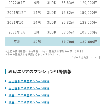
2022年4月
9階
3LDK
65.83
㎡
120,000
円
2021年12月
14階
3LDK
75.82
㎡
150,000
円
2021年10月
14階
3LDK
75.82
㎡
128,000
円
2021年5月
1階
3LDK
63.56
㎡
105,000
円
平均
10階
69.79㎡
120,600円
※上記の賃料履歴は成約事例ではなく、募集賃料事例の一部となります。
※将来の募集賃料を保証するものではありません。
[
データ出典元について
］
周辺エリアのマンション相場情報
香里園駅の中古マンション相場
香里園駅の賃貸マンション相場
寝屋川市の中古マンション相場
寝屋川市の賃貸マンション相場