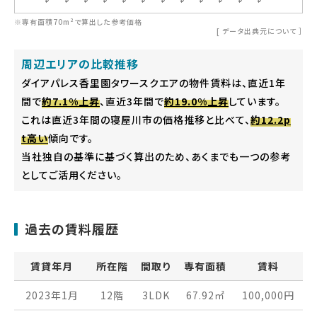
※専有面積70m²で算出した参考価格
[
データ出典元について
］
周辺エリアの比較推移
ダイアパレス香里園タワースクエアの物件賃料は、直近1年
間で
約7.1%上昇
、直近3年間で
約19.0%上昇
しています。
これは直近3年間の寝屋川市の価格推移と比べて、
約12.2p
t高い
傾向です。
当社独自の基準に基づく算出のため、あくまでも一つの参考
としてご活用ください。
過去の賃料履歴
賃貸年月
所在階
間取り
専有面積
賃料
2023年1月
12階
3LDK
67.92
㎡
100,000
円