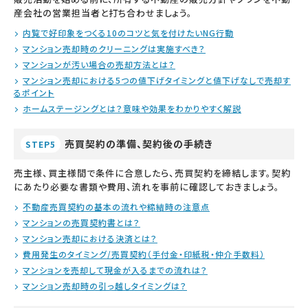
産会社の営業担当者と打ち合わせましょう。
内覧で好印象をつくる10のコツと気を付けたいNG行動
マンション売却時のクリーニングは実施すべき？
マンションが汚い場合の売却方法とは？
マンション売却における5つの値下げタイミングと値下げなしで売却す
るポイント
ホームステージングとは？意味や効果をわかりやすく解説
売買契約の準備、契約後の手続き
STEP5
売主様、買主様間で条件に合意したら、売買契約を締結します。契約
にあたり必要な書類や費用、流れを事前に確認しておきましょう。
不動産売買契約の基本の流れや締結時の注意点
マンションの売買契約書とは？
マンション売却における決済とは？
費用発生のタイミング/売買契約（手付金・印紙税・仲介手数料）
マンションを売却して現金が入るまでの流れは？
マンション売却時の引っ越しタイミングは？