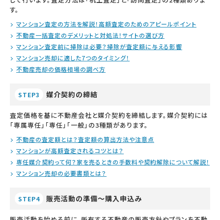
す。
マンション査定の方法を解説！高額査定のためのアピールポイント
不動産一括査定のデメリットと対処法！サイトの選び方
マンション査定前に掃除は必要？掃除が査定額に与える影響
マンション売却に適した7つのタイミング！
不動産売却の価格相場の調べ方
媒介契約の締結
STEP3
査定価格を基に不動産会社と媒介契約を締結します。媒介契約には
「専属専任」「専任」「一般」の3種類があります。
不動産の査定額とは？査定額の算出方法や注意点
マンションが高額査定されるコツとは？
専任媒介契約って何？家を売るときの手数料や契約解除について解説！
マンション売却の必要書類とは？
販売活動の準備～購入申込み
STEP4
販売活動を始める前に、所有する不動産の販売方針やプランを不動