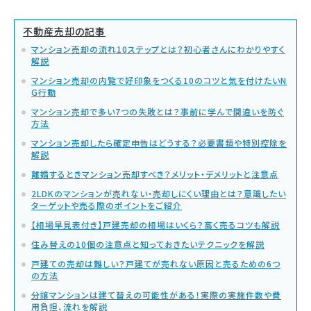
不動産売却の記事
マンション売却の流れ10ステップとは？初心者さんにわかりやすく
解説
マンション売却の内覧で好印象をつくる10のコツと気を付けたいN
G行動
マンション売却で多い7つの失敗とは？事前に学んで間違いを防ぐ
方法
マンション売却したら確定申告はどうする？必要書類や特別控除を
解説
離婚するときマンション売却すべき？メリット・デメリットと注意点
2LDKのマンションが売れない・売却しにくい理由とは？意識したい
ターゲットや売る際のポイントをご紹介
【相場早見表付き】戸建売却の相場はいくら？高く売るコツも解説
住み替えの10個の注意点と知っておきたいテクニックを解説
戸建ての売却は難しい？戸建てが売れない原因と売るための6つ
の方法
分譲マンションは建て替えの可能性がある！実際の実施件数や費
用負担、流れを解説