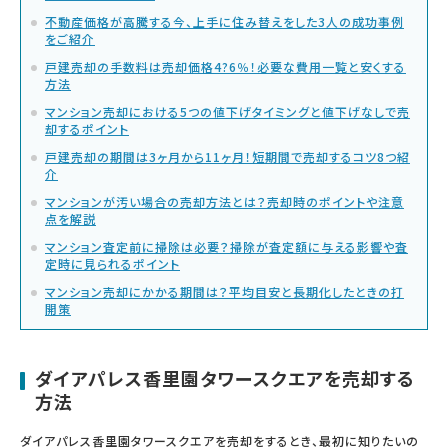
不動産価格が高騰する今、上手に住み替えをした3人の成功事例
をご紹介
戸建売却の手数料は売却価格4?6％！必要な費用一覧と安くする
方法
マンション売却における5つの値下げタイミングと値下げなしで売
却するポイント
戸建売却の期間は3ヶ月から11ヶ月！短期間で売却するコツ8つ紹
介
マンションが汚い場合の売却方法とは？売却時のポイントや注意
点を解説
マンション査定前に掃除は必要？掃除が査定額に与える影響や査
定時に見られるポイント
マンション売却にかかる期間は？平均目安と長期化したときの打
開策
ダイアパレス香里園タワースクエアを売却する
方法
ダイアパレス香里園タワースクエアを売却をするとき、最初に知りたいの