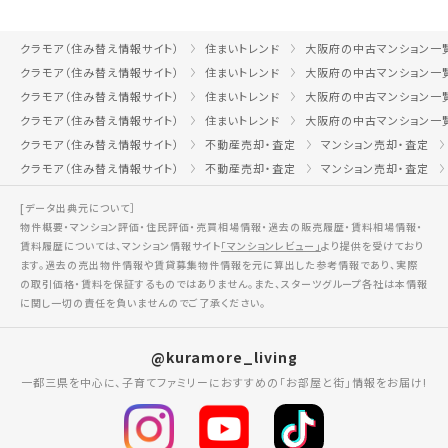
クラモア（住み替え情報サイト）
住まいトレンド
大阪府の中古マンション一
クラモア（住み替え情報サイト）
住まいトレンド
大阪府の中古マンション一
クラモア（住み替え情報サイト）
住まいトレンド
大阪府の中古マンション一
クラモア（住み替え情報サイト）
住まいトレンド
大阪府の中古マンション一
クラモア（住み替え情報サイト）
不動産売却・査定
マンション売却・査定
クラモア（住み替え情報サイト）
不動産売却・査定
マンション売却・査定
[データ出典元について］
物件概要・マンション評価・住民評価・売買相場情報・過去の販売履歴・賃料相場情報・
賃料履歴については、マンション情報サイト
「マンションレビュー」
より提供を受けており
ます。過去の売出物件情報や賃貸募集物件情報を元に算出した参考情報であり、実際
の取引価格・賃料を保証するものではありません。また、スターツグループ各社は本情報
に関し一切の責任を負いませんのでご了承ください。
@kuramore_living
一都三県を中心に、子育てファミリーにおすすめの「お部屋と街」情報をお届け!