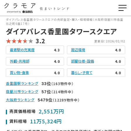
住まいトレンド
ダイアパレス香里園タワースクエアの売却査定・購入・相場情報（大阪府寝屋川市香里
北之町6番17号）
ダイアパレス香里園タワースクエア
3.2
更新日：2026/02/02
最寄駅の充実度
周辺環境
4.3
4.0
外観・共用部
部屋仕様・設備
4.0
4.0
買い物・食事
暮らし・子育て
4.0
4.0
香里園駅ランキング
（163物件中）
33
位
寝屋川市ランキング
（214物件中）
57
位
大阪府ランキング
（12289物件中）
5479
位
2,551万円
売買価格相場
11万5,324円
賃料相場