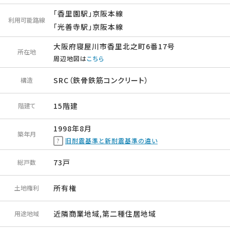
「香里園駅」京阪本線
利用可能路線
「光善寺駅」京阪本線
大阪府寝屋川市香里北之町6番17号
所在地
周辺地図は
こちら
SRC（鉄骨鉄筋コンクリート）
構造
15階建
階建て
1998年8月
築年月
旧耐震基準と新耐震基準の違い
73戸
総戸数
所有権
土地権利
近隣商業地域,第二種住居地域
用途地域