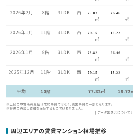
2026年2月
8階
3LDK
西
75.82
26.46
㎡
㎡
2026年1月
11階
3LDK
西
79.15
15.22
㎡
㎡
2026年1月
8階
3LDK
西
75.82
26.46
㎡
㎡
2025年12月
11階
3LDK
西
79.15
15.22
㎡
㎡
平均
10階
77.82㎡
19.72㎡
※上記の中古販売履歴は成約事例ではなく、売出事例の一部となります。
※将来の売出し価格を保証するものではありません。
[
データ出典元について
］
周辺エリアの賃貸マンション相場推移