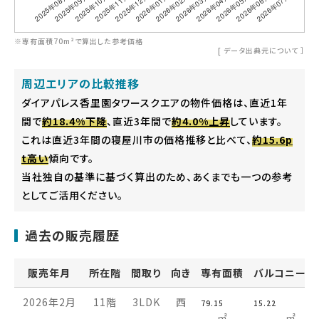
※専有面積70m²で算出した参考価格
[
データ出典元について
］
周辺エリアの比較推移
ダイアパレス香里園タワースクエアの物件価格は、直近1年
間で
約18.4%下降
、直近3年間で
約4.0%上昇
しています。
これは直近3年間の寝屋川市の価格推移と比べて、
約15.6p
t高い
傾向です。
当社独自の基準に基づく算出のため、あくまでも一つの参考
としてご活用ください。
過去の販売履歴
販売年月
所在階
間取り
向き
専有面積
バルコニー面
2026年2月
11階
3LDK
西
79.15
15.22
㎡
㎡