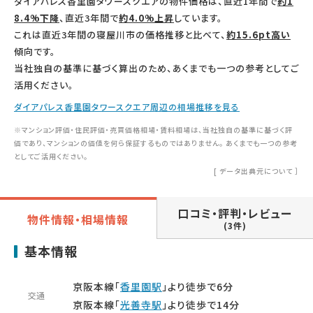
ダイアパレス香里園タワースクエアの物件価格は、直近1年間で
約1
8.4%下降
、直近3年間で
約4.0%上昇
しています。
これは直近3年間の寝屋川市の価格推移と比べて、
約15.6pt高い
傾向です。
当社独自の基準に基づく算出のため、あくまでも一つの参考としてご
活用ください。
ダイアパレス香里園タワースクエア周辺の相場推移を見る
※マンション評価・住民評価・売買価格相場・賃料相場は、当社独自の基準に基づく評
価であり、マンションの価値を何ら保証するものではありません。 あくまでも一つの参考
としてご活用ください。
[
データ出典元について
］
口コミ・評判・レビュー
物件情報・相場情報
(3件)
基本情報
京阪本線「
香里園駅
」より徒歩で6分
交通
京阪本線「
光善寺駅
」より徒歩で14分