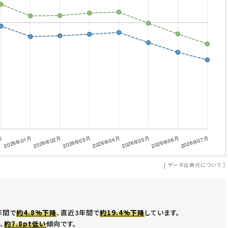
[
データ出典元について
］
年間で
約4.8%下降
、直近3年間で
約19.4%下降
しています。
、
約7.8pt低い
傾向です。