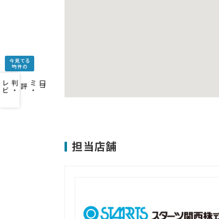
今見てる
物件の
口
コ
ミ
・
判
・
レ
ビ
ュ
ー
を
み
評
担当店舗