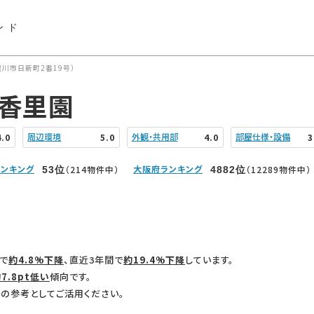
ンド
川市日新町2番19号）
ズ香里園
周辺環境
外観・共用部
部屋仕様・設備
4.0
5.0
4.0
3
ンキング
大阪府ランキング
（214物件中）
（12289物件中）
53
位
4882
位
で
約4.8%下降
、直近3年間で
約19.4%下降
しています。
7.8pt低い
傾向です。
の参考としてご活用ください。