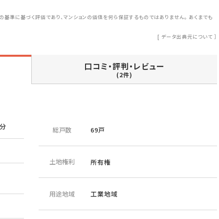
の基準に基づく評価であり、マンションの価値を何ら保証するものではありません。 あくまでも
[
データ出典元について
］
口コミ・評判・レビュー
(2件)
2分
総戸数
69戸
土地権利
所有権
用途地域
工業地域