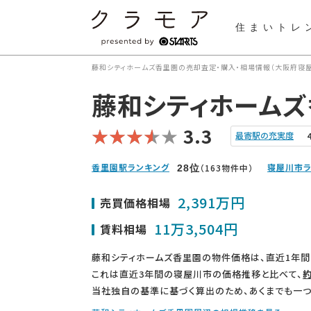
住まいトレ
藤和シティホームズ香里園の売却査定・購入・相場情報（大阪府寝屋
藤和シティホーム
3.3
最寄駅の充実度
香里園駅ランキング
寝屋川市ラ
（163物件中）
28
位
2,391万円
売買価格相場
11万3,504円
賃料相場
藤和シティホームズ香里園の物件価格は、直近1年間
これは直近3年間の寝屋川市の価格推移と比べて、
約
当社独自の基準に基づく算出のため、あくまでも一つ