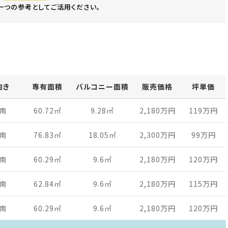
一つの参考としてご活用ください。
向き
専有面積
バルコニー面積
販売価格
坪単価
南
60.72
㎡
9.28
㎡
2,180万
円
119万
円
南
76.83
㎡
18.05
㎡
2,300万
円
99万
円
南
60.29
㎡
9.6
㎡
2,180万
円
120万
円
南
62.84
㎡
9.6
㎡
2,180万
円
115万
円
南
60.29
㎡
9.6
㎡
2,180万
円
120万
円