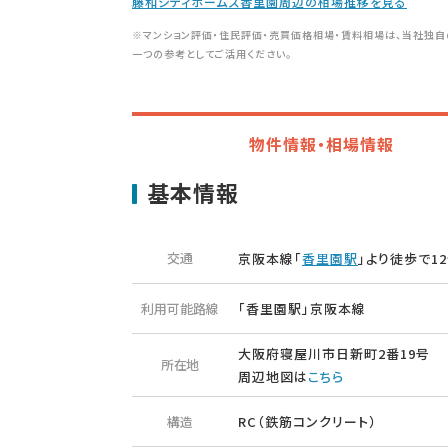
藤和シティホームズ香里園周辺の相場推移を見る
※マンション評価・住民評価・売買価格相場・賃料相場は、当社独自
一つの参考としてご活用ください。
物件情報・相場情報
基本情報
交通
京阪本線「
香里園駅
」より徒歩で1
利用可能路線
「香里園駅」京阪本線
大阪府寝屋川市日新町2番19号
所在地
周辺地図は
こちら
構造
RC（鉄筋コンクリート）