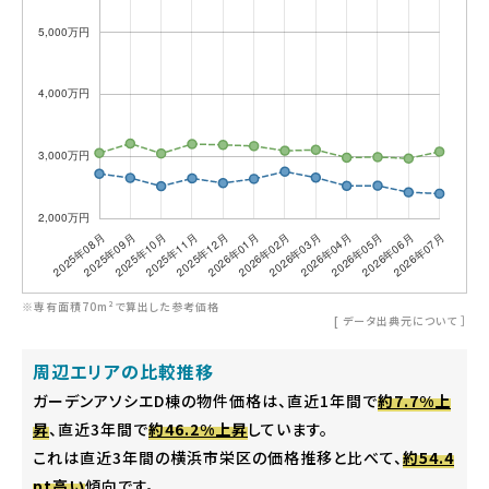
※専有面積70m²で算出した参考価格
[
データ出典元について
］
周辺エリアの比較推移
ガーデンアソシエD棟の物件価格は、直近1年間で
約7.7%上
昇
、直近3年間で
約46.2%上昇
しています。
これは直近3年間の横浜市栄区の価格推移と比べて、
約54.4
pt高い
傾向です。