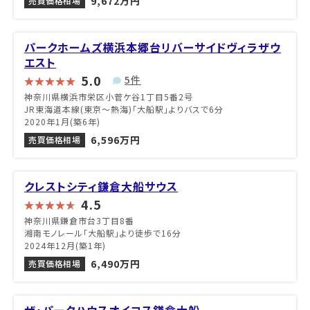
9,672万円
売買価格相場
パークホームズ横浜本郷台リバーサイドヴィラザウ
エスト
5.0
5件
神奈川県横浜市栄区小菅ケ谷1丁目5番2号
JR東海道本線(東京～熱海)「大船駅」よりバスで6分
2020年1月(築6年)
6,596万円
売買価格相場
クレストシティ鎌倉大船サウス
4.5
神奈川県鎌倉市台3丁目8番
湘南モノレール「大船駅」より徒歩で16分
2024年12月(築1年)
6,490万円
売買価格相場
ザ・パークハウスオイコス鎌倉大船