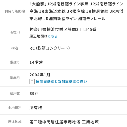
「大船駅」JR湘南新宿ライン宇須 JR湘南新宿ライン
高海 JR東海道本線 JR根岸線 JR横須賀線 JR京浜
利用可能路線
東北線 JR湘南新宿ライン 湘南モノレール
神奈川県横浜市栄区笠間3丁目45番
所在地
周辺地図は
こちら
RC（鉄筋コンクリート）
構造
14階建
階建て
2004年1月
築年月
旧耐震基準と新耐震基準の違い
89戸
総戸数
所有権
土地権利
第二種中高層住居専用地域,工業地域
用途地域