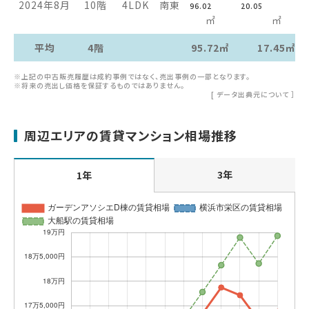
2024年8月
10階
4LDK
南東
96.02
20.05
㎡
㎡
平均
4階
95.72㎡
17.45㎡
※上記の中古販売履歴は成約事例ではなく、売出事例の一部となります。
※将来の売出し価格を保証するものではありません。
[
データ出典元について
］
周辺エリアの賃貸マンション相場推移
3年
1年