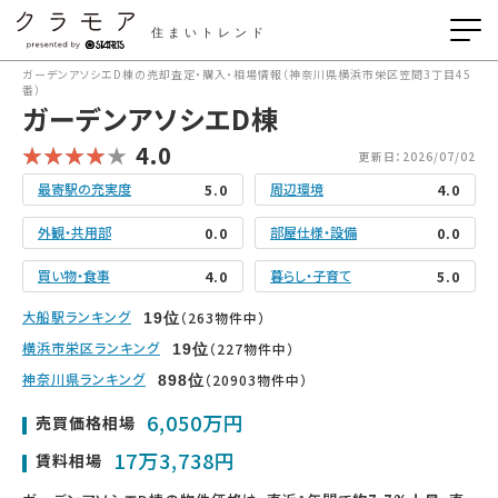
住まいトレンド
ガーデンアソシエD棟の売却査定・購入・相場情報（神奈川県横浜市栄区笠間3丁目45
番）
ガーデンアソシエD棟
4.0
更新日：2026/07/02
最寄駅の充実度
周辺環境
5.0
4.0
外観・共用部
部屋仕様・設備
0.0
0.0
買い物・食事
暮らし・子育て
4.0
5.0
大船駅ランキング
（263物件中）
19
位
横浜市栄区ランキング
（227物件中）
19
位
神奈川県ランキング
（20903物件中）
898
位
6,050万円
売買価格相場
17万3,738円
賃料相場