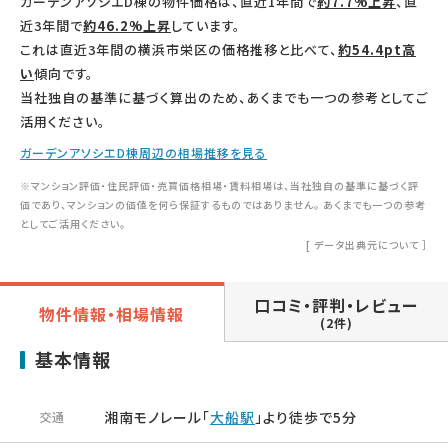
ガーデンアソシエD棟の物件価格は、直近1年間で
約7.7%上昇
、直
近3年間で
約46.2%上昇
しています。
これは直近3年間の横浜市栄区の価格推移と比べて、
約54.4pt高
い
傾向です。
当社独自の基準に基づく算出のため、あくまでも一つの参考としてご
活用ください。
ガーデンアソシエD棟周辺の相場推移を見る
※マンション評価・住民評価・売買価格相場・賃料相場は、当社独自の基準に基づく評
価であり、マンションの価値を何ら保証するものではありません。 あくまでも一つの参考
としてご活用ください。
[
データ出典元について
］
口コミ・評判・レビュー
物件情報・相場情報
(2件)
基本情報
湘南モノレール「
大船駅
」より徒歩で5分
交通