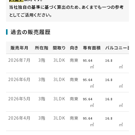
当社独自の基準に基づく算出のため、あくまでも一つの参考
としてご活用ください。
過去の販売履歴
販売年月
所在階
間取り
向き
専有面積
バルコニー面
2026年7月
3階
3LDK
南東
95.64
16.8
㎡
㎡
2026年6月
3階
3LDK
南東
95.64
16.8
㎡
㎡
2026年5月
3階
3LDK
南東
95.64
16.8
㎡
㎡
2026年4月
3階
3LDK
南東
95.64
16.8
㎡
㎡