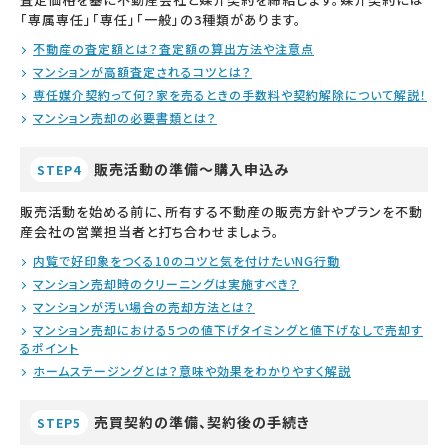
「専属専任」「専任」「一般」の3種類があります。
不動産の査定額とは？査定額の算出方法や注意点
マンションが高額査定されるコツとは？
専任媒介契約って何？家を売るときの手数料や契約解除について解説！
マンション売却の必要書類とは？
販売活動の準備～購入申込み
STEP4
販売活動を始める前に、所有する不動産の販売方針やプランを不動
産会社の営業担当者と打ち合わせましょう。
内覧で好印象をつくる10のコツと気を付けたいNG行動
マンション売却時のクリーニングは実施すべき？
マンションが汚い場合の売却方法とは？
マンション売却における5つの値下げタイミングと値下げなしで売却す
るポイント
ホームステージングとは？意味や効果をわかりやすく解説
売買契約の準備、契約後の手続き
STEP5