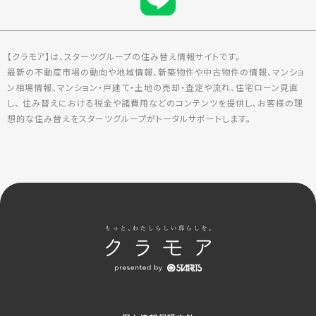
【クラモア】は、スターツグループの住み替え情報サイトです。
最新の不動産市場の動向や地域情報、新築物件や中古物件の情報、マンショ
ン相場情報、マンション・戸建て・土地の売却・査定や流れ、住宅ローン見直
し、 住み替えにおける税金や諸費用などのコンテンツを提供し、お客様の理
想的な住み替えをスターツグループがトータルサポートします。