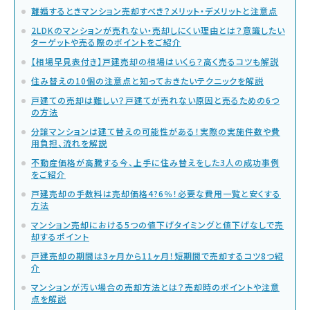
離婚するときマンション売却すべき？メリット・デメリットと注意点
2LDKのマンションが売れない・売却しにくい理由とは？意識したい
ターゲットや売る際のポイントをご紹介
【相場早見表付き】戸建売却の相場はいくら？高く売るコツも解説
住み替えの10個の注意点と知っておきたいテクニックを解説
戸建ての売却は難しい？戸建てが売れない原因と売るための6つ
の方法
分譲マンションは建て替えの可能性がある！実際の実施件数や費
用負担、流れを解説
不動産価格が高騰する今、上手に住み替えをした3人の成功事例
をご紹介
戸建売却の手数料は売却価格4?6％！必要な費用一覧と安くする
方法
マンション売却における5つの値下げタイミングと値下げなしで売
却するポイント
戸建売却の期間は3ヶ月から11ヶ月！短期間で売却するコツ8つ紹
介
マンションが汚い場合の売却方法とは？売却時のポイントや注意
点を解説