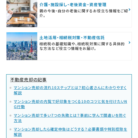
介護・施設探し・老後資金・資産管理
親の今後・自分の老後に関するお役立ち情報をご紹
介。
土地活用・相続税対策・不動産信託
相続税の基礎知識や、相続税対策に関する具体的
な方法など役立つ情報をお届け。
不動産売却の記事
マンション売却の流れ10ステップとは？初心者さんにわかりやすく
解説
マンション売却の内覧で好印象をつくる10のコツと気を付けたいN
G行動
マンション売却で多い7つの失敗とは？事前に学んで間違いを防ぐ
方法
マンション売却したら確定申告はどうする？必要書類や特別控除を
解説