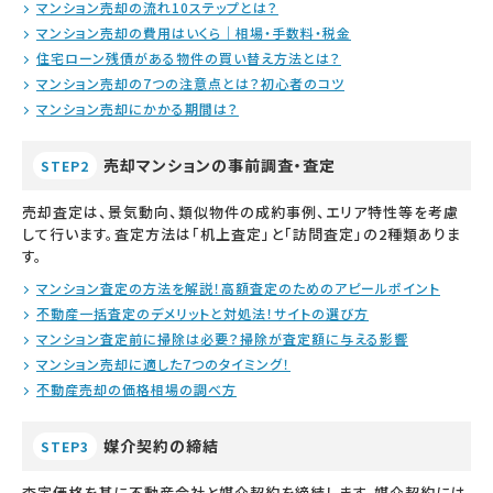
マンション売却の流れ10ステップとは？
マンション売却の費用はいくら｜相場・手数料・税金
住宅ローン残債がある物件の買い替え方法とは？
マンション売却の7つの注意点とは？初心者のコツ
マンション売却にかかる期間は？
売却マンションの事前調査・査定
STEP2
売却査定は、景気動向、類似物件の成約事例、エリア特性等を考慮
して行います。査定方法は「机上査定」と「訪問査定」の2種類ありま
す。
マンション査定の方法を解説！高額査定のためのアピールポイント
不動産一括査定のデメリットと対処法！サイトの選び方
マンション査定前に掃除は必要？掃除が査定額に与える影響
マンション売却に適した7つのタイミング！
不動産売却の価格相場の調べ方
媒介契約の締結
STEP3
査定価格を基に不動産会社と媒介契約を締結します。媒介契約には