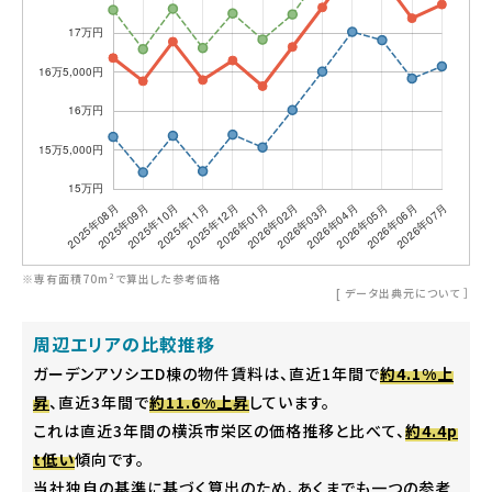
※専有面積70m²で算出した参考価格
[
データ出典元について
］
周辺エリアの比較推移
ガーデンアソシエD棟の物件賃料は、直近1年間で
約4.1%上
昇
、直近3年間で
約11.6%上昇
しています。
これは直近3年間の横浜市栄区の価格推移と比べて、
約4.4p
t低い
傾向です。
当社独自の基準に基づく算出のため、あくまでも一つの参考