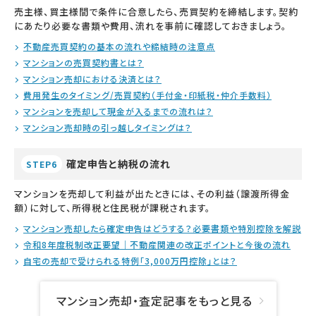
売主様、買主様間で条件に合意したら、売買契約を締結します。契約
にあたり必要な書類や費用、流れを事前に確認しておきましょう。
不動産売買契約の基本の流れや締結時の注意点
マンションの売買契約書とは？
マンション売却における決済とは？
費用発生のタイミング/売買契約（手付金・印紙税・仲介手数料）
マンションを売却して現金が入るまでの流れは？
マンション売却時の引っ越しタイミングは？
確定申告と納税の流れ
STEP6
マンションを売却して利益が出たときには、その利益（譲渡所得金
額）に対して、所得税と住民税が課税されます。
マンション売却したら確定申告はどうする？必要書類や特別控除を解説
令和8年度税制改正要望｜不動産関連の改正ポイントと今後の流れ
自宅の売却で受けられる特例「3,000万円控除」とは？
マンション売却・査定記事をもっと見る