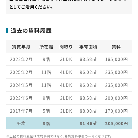
としてご活用ください。
過去の賃料履歴
賃貸年月
所在階
間取り
専有面積
賃料
2022年2月
9階
3LDK
88.58
㎡
185,000
円
2025年2月
11階
4LDK
96.02
㎡
235,000
円
2024年5月
11階
4LDK
96.02
㎡
235,000
円
2023年6月
9階
3LDK
88.58
㎡
200,000
円
2017年7月
5階
3LDK
88.08
㎡
170,000
円
平均
9階
91.46㎡
205,000円
※上記の賃料履歴は成約事例ではなく、募集賃料事例の一部となります。