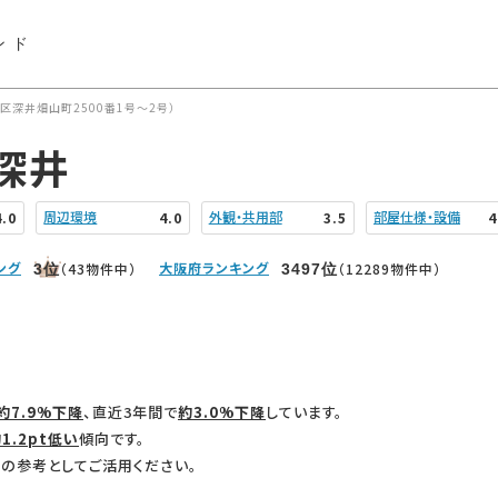
ンド
深井畑山町2500番1号〜2号）
深井
周辺環境
外観・共用部
部屋仕様・設備
4.0
4.0
3.5
4
ング
大阪府ランキング
（43物件中）
（12289物件中）
3
位
3497
位
約7.9%下降
、直近3年間で
約3.0%下降
しています。
1.2pt低い
傾向です。
の参考としてご活用ください。