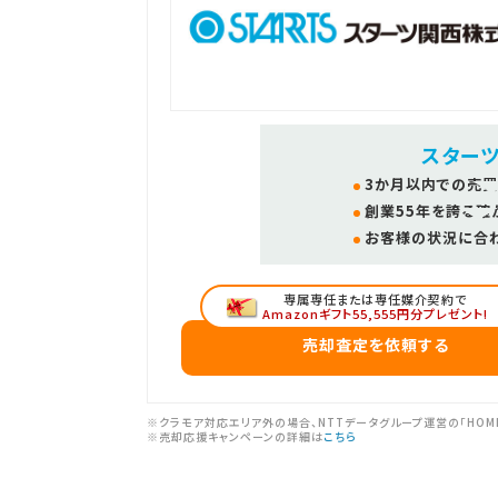
スター
3か月以内での売買
創業55年を誇る確
お客様の状況に合
専属専任または専任媒介契約で
Amazonギフト55,555円分プレゼント!
売却査定を依頼する
※クラモア対応エリア外の場合、NTTデータグループ運営の「HOM
※売却応援キャンペーンの詳細は
こちら