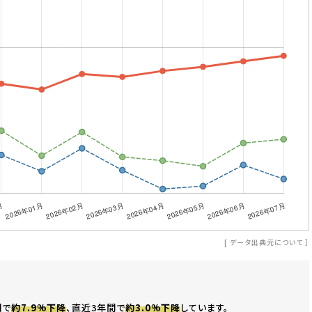
[
データ出典元について
］
間で
約7.9%下降
、直近3年間で
約3.0%下降
しています。