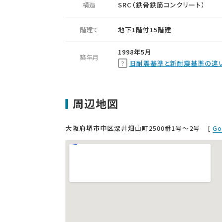
構造
SRC（鉄骨鉄筋コンクリート）
階建て
地下1階付15階建
1998年5月
築年月
旧耐震基準と新耐震基準の違
周辺地図
大阪府堺市中区深井畑山町2500番1号〜2号
[
Go