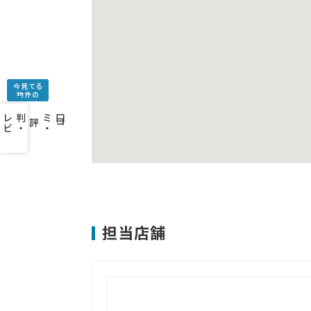
今見てる
物件の
口
コ
ミ
・
判
・
レ
ビ
ュ
ー
を
み
評
担当店舗