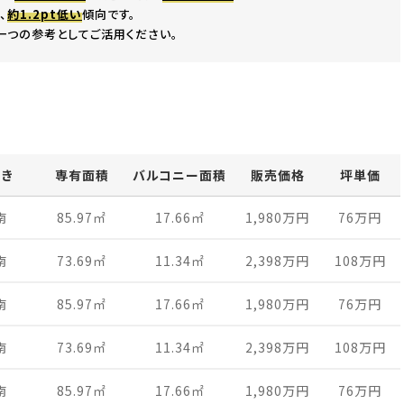
、
約1.2pt低い
傾向です。
一つの参考としてご活用ください。
向き
専有面積
バルコニー面積
販売価格
坪単価
南
85.97
㎡
17.66
㎡
1,980万
円
76万
円
南
73.69
㎡
11.34
㎡
2,398万
円
108万
円
南
85.97
㎡
17.66
㎡
1,980万
円
76万
円
南
73.69
㎡
11.34
㎡
2,398万
円
108万
円
南
85.97
㎡
17.66
㎡
1,980万
円
76万
円