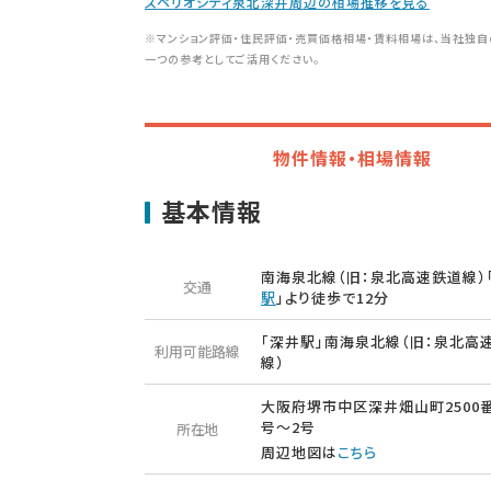
スペリオシティ泉北深井周辺の相場推移を見る
※マンション評価・住民評価・売買価格相場・賃料相場は、当社独自
一つの参考としてご活用ください。
物件情報・相場情報
基本情報
南海泉北線（旧：泉北高速鉄道線）
交通
駅
」より徒歩で12分
「深井駅」南海泉北線（旧：泉北高
利用可能路線
線）
大阪府堺市中区深井畑山町2500番
号〜2号
所在地
周辺地図は
こちら