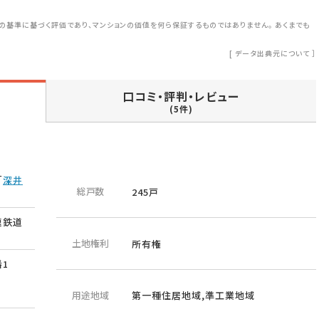
の基準に基づく評価であり、マンションの価値を何ら保証するものではありません。 あくまでも
[
データ出典元について
］
口コミ・評判・レビュー
(5件)
「
深井
総戸数
245戸
速鉄道
土地権利
所有権
1
用途地域
第一種住居地域,準工業地域