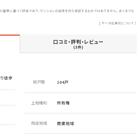
の基準に基づく評価であり、マンションの価値を何ら保証するものではありません。 あくまでも
[
データ出典元について
］
口コミ・評判・レビュー
(3件)
より徒歩
総戸数
104戸
土地権利
所有権
用途地域
商業地域