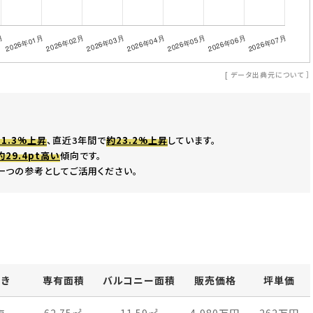
[
データ出典元について
］
21.3%上昇
、直近3年間で
約23.2%上昇
しています。
約29.4pt高い
傾向です。
一つの参考としてご活用ください。
向き
専有面積
バルコニー面積
販売価格
坪単価
東
62.75
㎡
11.59
㎡
4,980万
円
262万
円