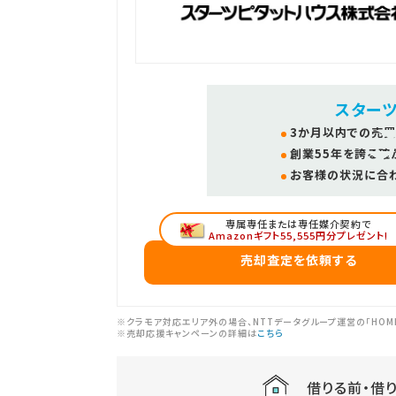
スター
3か月以内での売買
創業55年を誇る確
お客様の状況に合
専属専任または専任媒介契約で
Amazonギフト55,555円分プレゼント!
売却査定を依頼する
※クラモア対応エリア外の場合、NTTデータグループ運営の「HOM
※売却応援キャンペーンの詳細は
こちら
借りる前・借