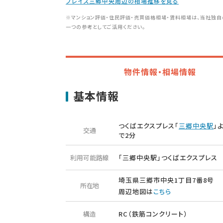
プレイズ三郷中央周辺の相場推移を見る
※マンション評価・住民評価・売買価格相場・賃料相場は、当社独自
一つの参考としてご活用ください。
物件情報・相場情報
基本情報
つくばエクスプレス「
三郷中央駅
」
交通
で2分
利用可能路線
「三郷中央駅」つくばエクスプレス
埼玉県三郷市中央1丁目7番8号
所在地
周辺地図は
こちら
構造
RC（鉄筋コンクリート）