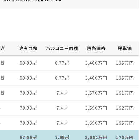
向き
専有面積
バルコニー面積
販売価格
坪単価
南西
58.83
㎡
8.77
㎡
3,480万
円
196万
円
南西
58.83
㎡
8.77
㎡
3,480万
円
196万
円
南西
73.38
㎡
7.4
㎡
3,570万
円
161万
円
-
73.38
㎡
7.4
㎡
3,590万
円
162万
円
-
73.38
㎡
7.4
㎡
3,690万
円
166万
円
67.56㎡
7.95㎡
3,562万
円
176万
円