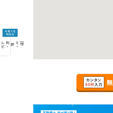
今見てる
物件の
口
コ
ミ
・
判
・
レ
ビ
ュ
ー
を
み
評
カンタン
無
60秒
入力