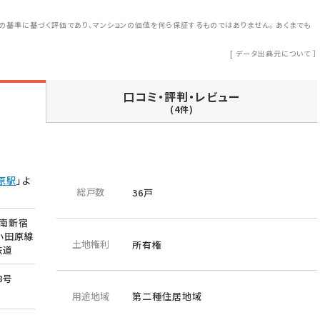
の基準に基づく評価であり、マンションの価値を何ら保証するものではありません。 あくまでも
[
データ出典元について
］
口コミ・評判・レビュー
(4件)
原駅
」よ
総戸数
36戸
湘南新宿
小田原線
土地権利
所有権
鉄道
8号
用途地域
第二種住居地域