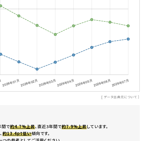
[
データ出典元について
］
年間で
約4.7%上昇
、直近3年間で
約7.9%上昇
しています。
、
約13.4pt低い
傾向です。
一つの参考としてご活用ください。