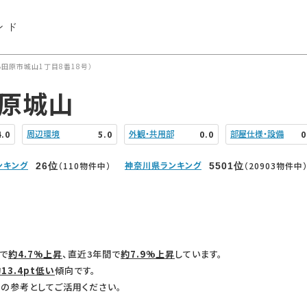
ンド
田原市城山1丁目8番18号）
田原城山
周辺環境
外観・共用部
部屋仕様・設備
4.0
5.0
0.0
0
ンキング
神奈川県ランキング
（110物件中）
（20903物件中
26
位
5501
位
で
約4.7%上昇
、直近3年間で
約7.9%上昇
しています。
13.4pt低い
傾向です。
の参考としてご活用ください。