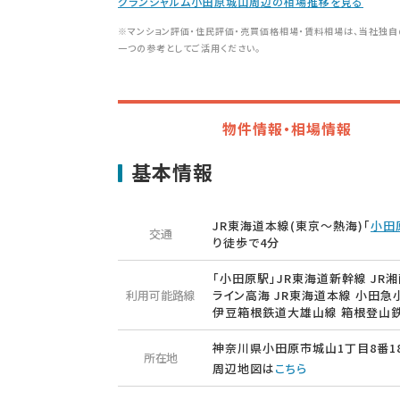
グランシャルム小田原城山周辺の相場推移を見る
※マンション評価・住民評価・売買価格相場・賃料相場は、当社独自
一つの参考としてご活用ください。
物件情報・相場情報
基本情報
JR東海道本線(東京～熱海)「
小田
交通
り徒歩で4分
「小田原駅」JR東海道新幹線 JR
利用可能路線
ライン高海 JR東海道本線 小田急
伊豆箱根鉄道大雄山線 箱根登山
神奈川県小田原市城山1丁目8番1
所在地
周辺地図は
こちら