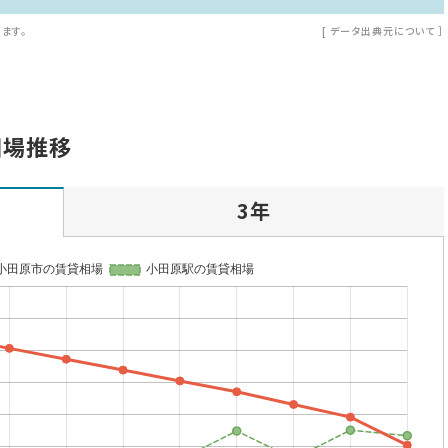
ます。
[
データ出典元について
］
相場推移
3年